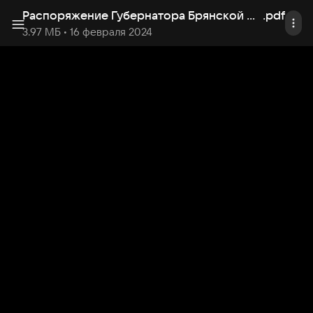
Распоряжение Губернатора Брянской ...асти в условиях внешнего санкционного давления
.
pdf
3.97 МБ
• 16 февраля 2024