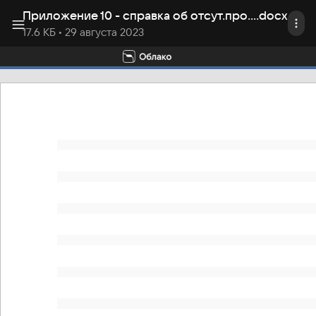
Приложение 10 - справка об отсут.просрочен. задолж
.
docx
17.6 КБ
• 29 августа 2023