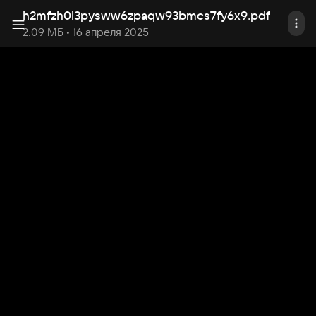
h2mfzh0l3pysww6zpaqw93bmcs7fy6x9
.
pdf
2.09 МБ
• 16 апреля 2025