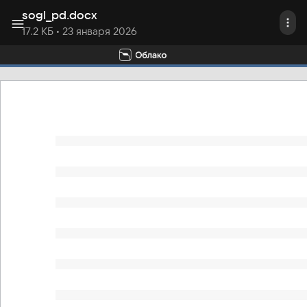
sogl_pd
.
docx
17.2 КБ
• 23 января 2026