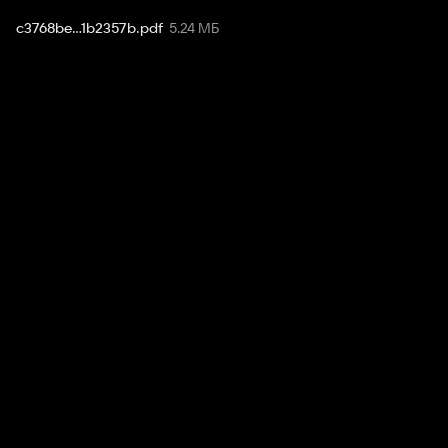
c3768be...1b2357b
.
pdf
5.24 МБ