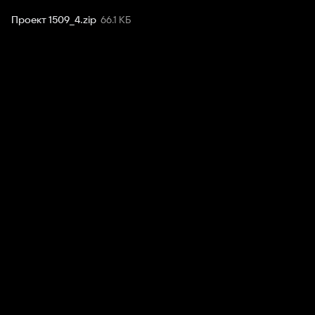
Проект 1509_4
.
zip
66.1 КБ