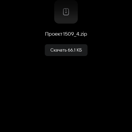
Проект 1509_4
.
zip
Скачать
66.1 КБ